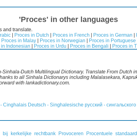
'Proces' in other languages
s and translate.
rabic
|
Proces in Dutch
|
Proces in French
|
Proces in German
|
|
Proces in Malay
|
Proces in Norwegian
|
Proces in Portuguese
 in Indonesian
|
Proces in Urdu
|
Proces in Bengali
|
Proces in T
-Sinhala-Dutch Multilingual Dictionary. Translate From Dutch int
anks to all Sinhala Dictionarys including Malalasekara, Kapruk
rward with lankadictionary.com.
 - Cinghalais
Deutsch - Singhalesische
русский - сингальского
 bij kerkelijke rechtbank
Provoceren
Procentuele standaard