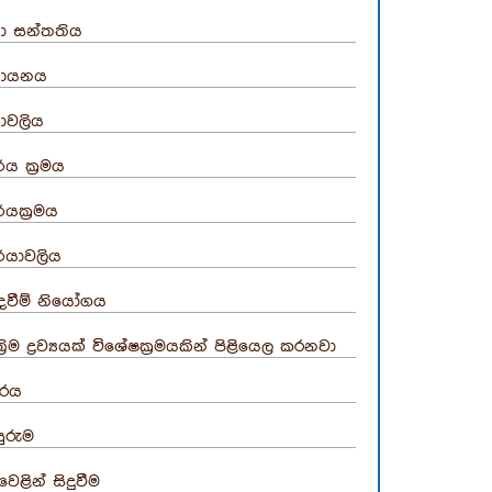
රියා සන්තතිය
රියායනය
ියාවලිය
්ය ක්‍රමය
්යක්‍රමය
ර්යාවලිය
ඳවීම් නියෝගය
්‍රිම ද්‍රව්‍යයක් විශේෂක්‍රමයකින් පිළියෙල කරනවා
රසරය
ුරුම
ිවෙළින් සිදුවීම