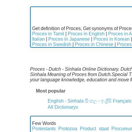
Get definition of Proces, Get synonyms of Proce
Proces in Tamil
|
Proces in English
|
Proces in A
Italian
|
Proces in Japanese
|
Proces in Korean
Proces in Swedish
|
Proces in Chinese
|
Proces
Proces - Dutch - Sinhala Online Dictionary. Dutch
Sinhala Meaning of Proces from Dutch.Special Th
your language knowledge, education and move fo
Most popular
English - Sinhala
සිංහල - ඉංග්‍රීසි
Français
All Dictionarys
Few Words
Protestants
Protozoa
Product staat
Procureur