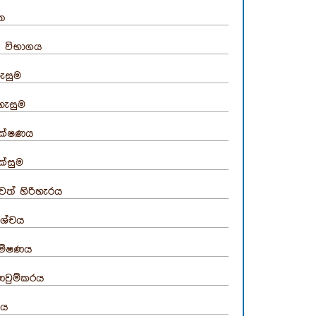
ත
ු විභාගය
ැසුම
හැසුම
ීක්ෂණය
ික්සුම
වත් හිරිහැරය
ිශ්චය
ේෂණය
වුම්කරය
රමය