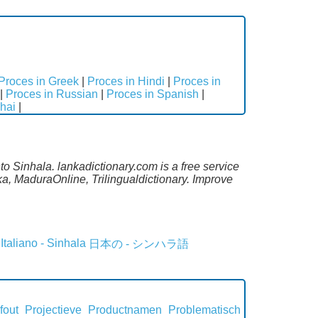
Proces in Greek
|
Proces in Hindi
|
Proces in
|
Proces in Russian
|
Proces in Spanish
|
hai
|
o Sinhala. lankadictionary.com is a free service
a, MaduraOnline, Trilingualdictionary. Improve
Italiano - Sinhala
日本の - シンハラ語
fout
Projectieve
Productnamen
Problematisch