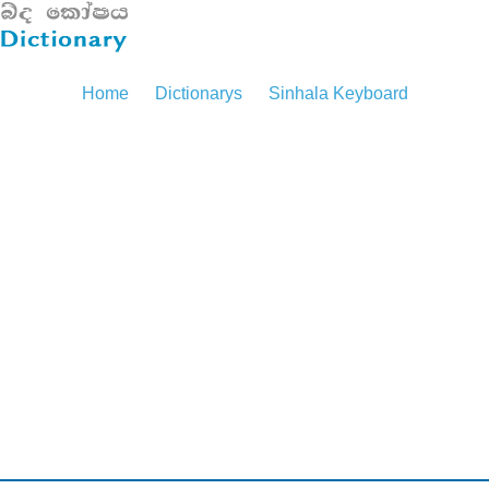
Home
Dictionarys
Sinhala Keyboard