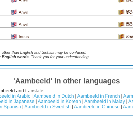
කින
Anvil
මි
Anvil
මිට
Incus
නිඝ
s ​​other than English and Sinhala may be confused.
he English words.
Thank you for your understanding.
'Aambeeld' in other languages
mbeeld and translate.
eeld in Arabic
|
Aambeeld in Dutch
|
Aambeeld in French
|
Aam
eld in Japanese
|
Aambeeld in Korean
|
Aambeeld in Malay
|
A
n Spanish
|
Aambeeld in Swedish
|
Aambeeld in Chinese
|
Aamb