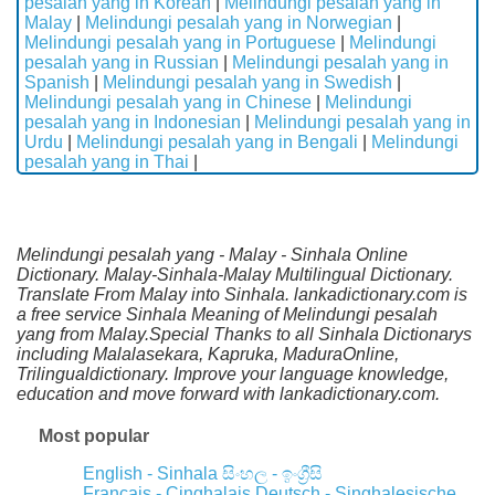
pesalah yang in Korean
|
Melindungi pesalah yang in
Malay
|
Melindungi pesalah yang in Norwegian
|
Melindungi pesalah yang in Portuguese
|
Melindungi
pesalah yang in Russian
|
Melindungi pesalah yang in
Spanish
|
Melindungi pesalah yang in Swedish
|
Melindungi pesalah yang in Chinese
|
Melindungi
pesalah yang in Indonesian
|
Melindungi pesalah yang in
Urdu
|
Melindungi pesalah yang in Bengali
|
Melindungi
pesalah yang in Thai
|
Melindungi pesalah yang - Malay - Sinhala Online
Dictionary. Malay-Sinhala-Malay Multilingual Dictionary.
Translate From Malay into Sinhala. lankadictionary.com is
a free service Sinhala Meaning of Melindungi pesalah
yang from Malay.Special Thanks to all Sinhala Dictionarys
including Malalasekara, Kapruka, MaduraOnline,
Trilingualdictionary. Improve your language knowledge,
education and move forward with lankadictionary.com.
Most popular
English - Sinhala
සිංහල - ඉංග්‍රීසි
Français - Cinghalais
Deutsch - Singhalesische