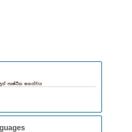
්‍යුත් පෘෂ්ඨීක ඝනත්වය
nguages