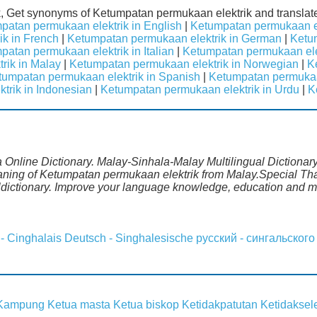
k, Get synonyms of Ketumpatan permukaan elektrik and translat
patan permukaan elektrik in English
|
Ketumpatan permukaan el
k in French
|
Ketumpatan permukaan elektrik in German
|
Ketu
patan permukaan elektrik in Italian
|
Ketumpatan permukaan ele
rik in Malay
|
Ketumpatan permukaan elektrik in Norwegian
|
K
tumpatan permukaan elektrik in Spanish
|
Ketumpatan permukaa
trik in Indonesian
|
Ketumpatan permukaan elektrik in Urdu
|
K
Online Dictionary. Malay-Sinhala-Malay Multilingual Dictionary
aning of Ketumpatan permukaan elektrik from Malay.Special Than
dictionary. Improve your language knowledge, education and m
 - Cinghalais
Deutsch - Singhalesische
русский - сингальского
 Kampung
Ketua masta
Ketua biskop
Ketidakpatutan
Ketidaksel