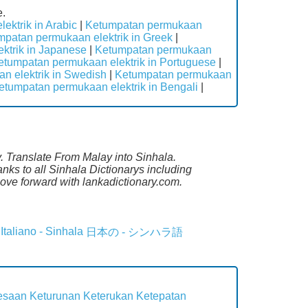
e.
ektrik in Arabic
|
Ketumpatan permukaan
mpatan permukaan elektrik in Greek
|
ktrik in Japanese
|
Ketumpatan permukaan
etumpatan permukaan elektrik in Portuguese
|
n elektrik in Swedish
|
Ketumpatan permukaan
etumpatan permukaan elektrik in Bengali
|
. Translate From Malay into Sinhala.
ks to all Sinhala Dictionarys including
ove forward with lankadictionary.com.
Italiano - Sinhala
日本の - シンハラ語
esaan
Keturunan
Keterukan
Ketepatan