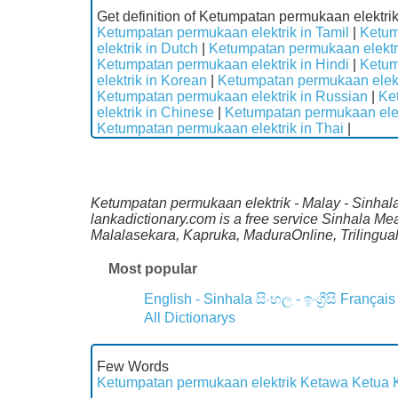
Get definition of Ketumpatan permukaan elektri
Ketumpatan permukaan elektrik in Tamil
|
Ketum
elektrik in Dutch
|
Ketumpatan permukaan elektri
Ketumpatan permukaan elektrik in Hindi
|
Ketum
elektrik in Korean
|
Ketumpatan permukaan elekt
Ketumpatan permukaan elektrik in Russian
|
Ke
elektrik in Chinese
|
Ketumpatan permukaan elek
Ketumpatan permukaan elektrik in Thai
|
Ketumpatan permukaan elektrik - Malay - Sinhala 
lankadictionary.com is a free service Sinhala Me
Malalasekara, Kapruka, MaduraOnline, Trilingual
Most popular
English - Sinhala
සිංහල - ඉංග්‍රීසි
Français
All Dictionarys
Few Words
Ketumpatan permukaan elektrik
Ketawa
Ketua