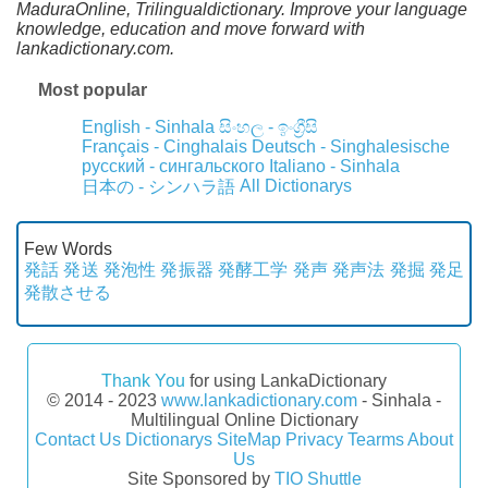
MaduraOnline, Trilingualdictionary. Improve your language
knowledge, education and move forward with
lankadictionary.com.
Most popular
English - Sinhala
සිංහල - ඉංග්‍රීසි
Français - Cinghalais
Deutsch - Singhalesische
русский - сингальского
Italiano - Sinhala
All Dictionarys
日本の - シンハラ語
Few Words
発話
発送
発泡性
発振器
発酵工学
発声
発声法
発掘
発足
発散させる
Thank You
for using LankaDictionary
© 2014 - 2023
www.lankadictionary.com
- Sinhala -
Multilingual Online Dictionary
Contact Us
Dictionarys
SiteMap
Privacy
Tearms
About
Us
Site Sponsored by
TIO Shuttle