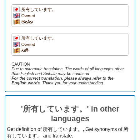
所有しています。
Owned
සින්න
所有しています。
Owned
හිමි
CAUTION
Due to automatic translation, The words of all languages ​​other
than English and Sinhala may be confused.
For the correct translation, please always refer to the
English words.
Thank you for your understanding.
'所有しています。' in other
languages
Get definition of 所有しています。, Get synonyms of 所
有しています。 and translate.