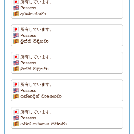
所有しています。
Possess
අරක්ගන්නවා
所有しています。
Possess
බුක්ති විඳිනවා
所有しています。
Possess
බුත්ති විඳුිනවා
所有しています。
Possess
යක්ෂාදීන් වැභෙනවා
所有しています。
Possess
යටත් කරගෙන සිටිනවා