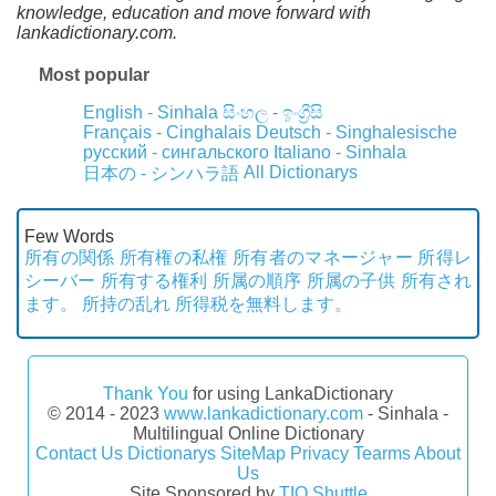
knowledge, education and move forward with
lankadictionary.com.
Most popular
English - Sinhala
සිංහල - ඉංග්‍රීසි
Français - Cinghalais
Deutsch - Singhalesische
русский - сингальского
Italiano - Sinhala
All Dictionarys
日本の - シンハラ語
Few Words
所有の関係
所有権の私権
所有者のマネージャー
所得レ
シーバー
所有する権利
所属の順序
所属の子供
所有され
ます。
所持の乱れ
所得税を無料します。
Thank You
for using LankaDictionary
© 2014 - 2023
www.lankadictionary.com
- Sinhala -
Multilingual Online Dictionary
Contact Us
Dictionarys
SiteMap
Privacy
Tearms
About
Us
Site Sponsored by
TIO Shuttle