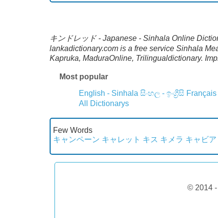
キンドレッド - Japanese - Sinhala Online Dictionary
lankadictionary.com is a free service Sinhala
Kapruka, MaduraOnline, Trilingualdictionary. Im
Most popular
English - Sinhala
සිංහල - ඉංග්‍රීසි
Français
All Dictionarys
Few Words
キャンペーン
キャレット
キス
キメラ
キャビア
© 2014 