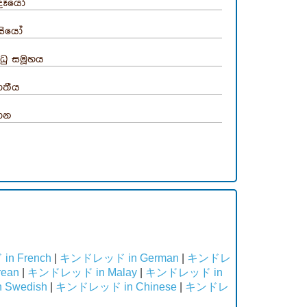
දෑයෝ
සියෝ
්ධු සමූහය
ාතීය
ාන
n French
|
キンドレッド in German
|
キンドレ
ean
|
キンドレッド in Malay
|
キンドレッド in
Swedish
|
キンドレッド in Chinese
|
キンドレ