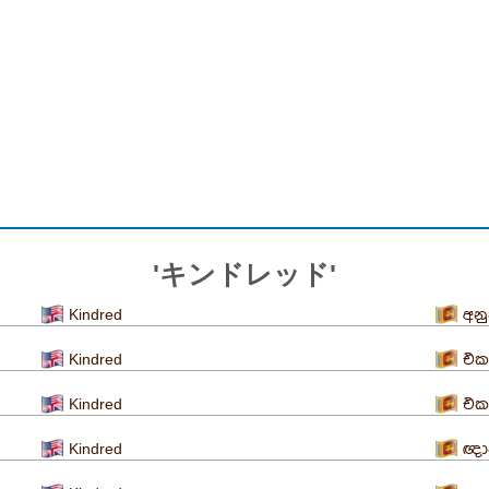
'キンドレッド'
Kindred
අනු
Kindred
එක
Kindred
එක
Kindred
ඥා