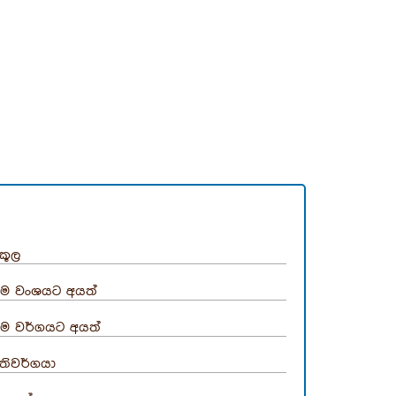
කූල
ම වංශයට අයත්
ම වර්ගයට අයත්
තිවර්ගයා