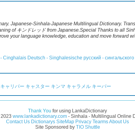
. Japanese-Sinhala-Japanese Multilingual Dictionary. Transl
 Meaning of キンドレッド from Japanese.Special Thanks to all Sinha
prove your language knowledge, education and move forward wit
 - Cinghalais
Deutsch - Singhalesische
русский - сингальского
キャリパー
キャスター
キンマ
キャラメル
キーパー
Thank You
for using LankaDictionary
- 2023
www.lankadictionary.com
- Sinhala - Multilingual Online 
Contact Us
Dictionarys
SiteMap
Privacy
Tearms
About Us
Site Sponsored by
TIO Shuttle