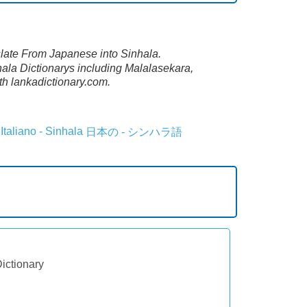
ate From Japanese into Sinhala.
la Dictionarys including Malalasekara,
h lankadictionary.com.
Italiano - Sinhala
日本の - シンハラ語
Dictionary