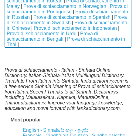
schiacciamento in Korean
|
Prova di schiacciamento in
Malay
|
Prova di schiacciamento in Norwegian
|
Prova di
schiacciamento in Portuguese
|
Prova di schiacciamento
in Russian
|
Prova di schiacciamento in Spanish
|
Prova
di schiacciamento in Swedish
|
Prova di schiacciamento
in Chinese
|
Prova di schiacciamento in Indonesian
|
Prova di schiacciamento in Urdu
|
Prova di
schiacciamento in Bengali
|
Prova di schiacciamento in
Thai
|
Prova di schiacciamento - Italian - Sinhala Online
Dictionary. Italian-Sinhala-Italian Multilingual Dictionary.
Translate From Italian into Sinhala. lankadictionary.com is
a free service Sinhala Meaning of Prova di schiacciamento
from Italian.Special Thanks to all Sinhala Dictionarys
including Malalasekara, Kapruka, MaduraOnline,
Trilingualdictionary. Improve your language knowledge,
education and move forward with lankadictionary.com.
Most popular
English - Sinhala
සිංහල - ඉංග්‍රීසි
Français - Cinghalais
Deutsch - Singhalesische