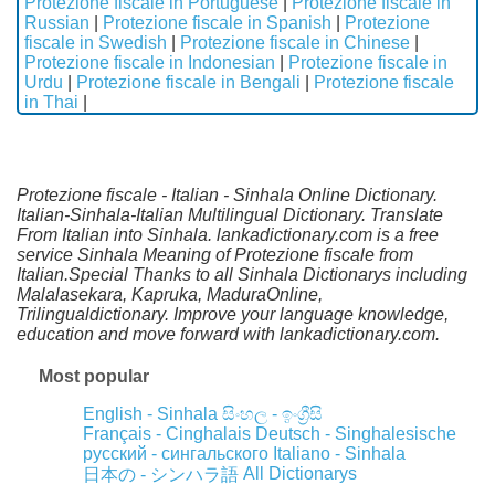
Protezione fiscale in Portuguese
|
Protezione fiscale in
Russian
|
Protezione fiscale in Spanish
|
Protezione
fiscale in Swedish
|
Protezione fiscale in Chinese
|
Protezione fiscale in Indonesian
|
Protezione fiscale in
Urdu
|
Protezione fiscale in Bengali
|
Protezione fiscale
in Thai
|
Protezione fiscale - Italian - Sinhala Online Dictionary.
Italian-Sinhala-Italian Multilingual Dictionary. Translate
From Italian into Sinhala. lankadictionary.com is a free
service Sinhala Meaning of Protezione fiscale from
Italian.Special Thanks to all Sinhala Dictionarys including
Malalasekara, Kapruka, MaduraOnline,
Trilingualdictionary. Improve your language knowledge,
education and move forward with lankadictionary.com.
Most popular
English - Sinhala
සිංහල - ඉංග්‍රීසි
Français - Cinghalais
Deutsch - Singhalesische
русский - сингальского
Italiano - Sinhala
All Dictionarys
日本の - シンハラ語