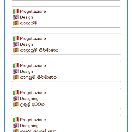
Progettazione
Design
සැලැස්ම
Progettazione
Design
සැලැසුම් නිර්මාණය
Progettazione
Design
සැළසුම් නිර්මාණය
Progettazione
Designing
උගුල් අටවන
Progettazione
Designing
නපුරු අදහස් ඇති