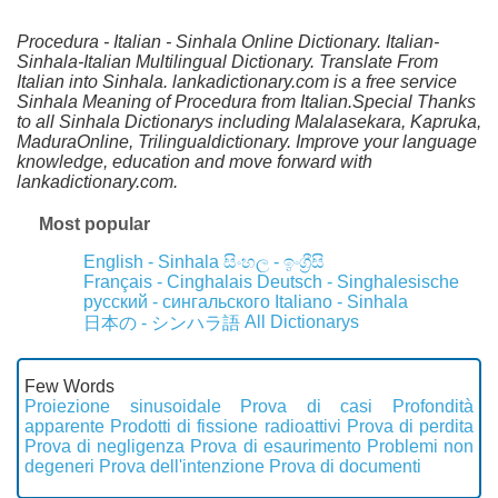
Procedura - Italian - Sinhala Online Dictionary. Italian-
Sinhala-Italian Multilingual Dictionary. Translate From
Italian into Sinhala. lankadictionary.com is a free service
Sinhala Meaning of Procedura from Italian.Special Thanks
to all Sinhala Dictionarys including Malalasekara, Kapruka,
MaduraOnline, Trilingualdictionary. Improve your language
knowledge, education and move forward with
lankadictionary.com.
Most popular
English - Sinhala
සිංහල - ඉංග්‍රීසි
Français - Cinghalais
Deutsch - Singhalesische
русский - сингальского
Italiano - Sinhala
All Dictionarys
日本の - シンハラ語
Few Words
Proiezione sinusoidale
Prova di casi
Profondità
apparente
Prodotti di fissione radioattivi
Prova di perdita
Prova di negligenza
Prova di esaurimento
Problemi non
degeneri
Prova dell'intenzione
Prova di documenti