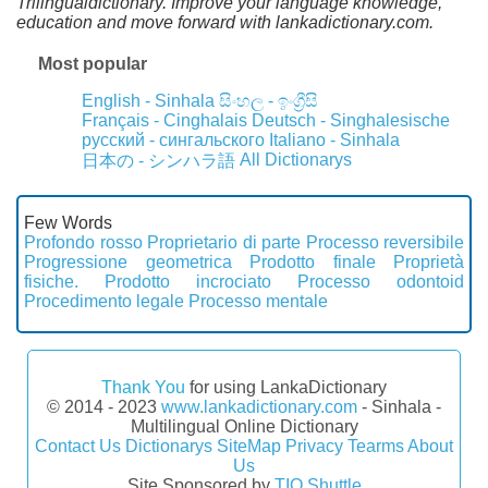
Trilingualdictionary. Improve your language knowledge,
education and move forward with lankadictionary.com.
Most popular
English - Sinhala
සිංහල - ඉංග්‍රීසි
Français - Cinghalais
Deutsch - Singhalesische
русский - сингальского
Italiano - Sinhala
All Dictionarys
日本の - シンハラ語
Few Words
Profondo rosso
Proprietario di parte
Processo reversibile
Progressione geometrica
Prodotto finale
Proprietà
fisiche.
Prodotto incrociato
Processo odontoid
Procedimento legale
Processo mentale
Thank You
for using LankaDictionary
© 2014 - 2023
www.lankadictionary.com
- Sinhala -
Multilingual Online Dictionary
Contact Us
Dictionarys
SiteMap
Privacy
Tearms
About
Us
Site Sponsored by
TIO Shuttle