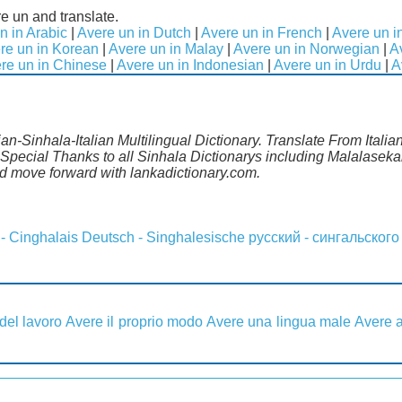
e un and translate.
n in Arabic
|
Avere un in Dutch
|
Avere un in French
|
Avere un 
re un in Korean
|
Avere un in Malay
|
Avere un in Norwegian
|
A
re un in Chinese
|
Avere un in Indonesian
|
Avere un in Urdu
|
A
lian-Sinhala-Italian Multilingual Dictionary. Translate From Italia
.Special Thanks to all Sinhala Dictionarys including Malalaseka
 move forward with lankadictionary.com.
 - Cinghalais
Deutsch - Singhalesische
русский - сингальского
del lavoro
Avere il proprio modo
Avere una lingua male
Avere 