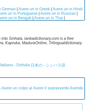
in German
|
Avere un in Greek
|
Avere un in Hindi
vere un in Portuguese
|
Avere un in Russian
|
vere un in Bengali
|
Avere un in Thai
|
n into Sinhala. lankadictionary.com is a free
ra, Kapruka, MaduraOnline, Trilingualdictionary.
Italiano - Sinhala
日本の - シンハラ語
a
Avere un colpo al
Avere il sopravvento
Avendo