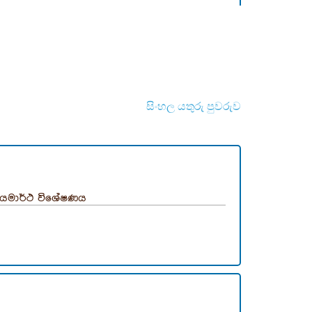
සිංහල යතුරු පුවරුව
ියමාර්ථ විශේෂණය