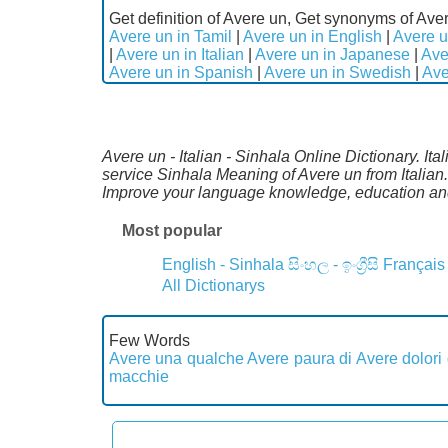
Get definition of Avere un, Get synonyms of Aver
Avere un in Tamil
|
Avere un in English
|
Avere u
|
Avere un in Italian
|
Avere un in Japanese
|
Ave
Avere un in Spanish
|
Avere un in Swedish
|
Ave
Avere un - Italian - Sinhala Online Dictionary. Ita
service Sinhala Meaning of Avere un from Italian
Improve your language knowledge, education and
Most popular
English - Sinhala
සිංහල - ඉංග්‍රීසි
Français
All Dictionarys
Few Words
Avere una qualche
Avere paura di
Avere dolori 
macchie